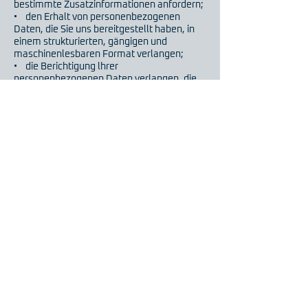
bestimmte Zusatzinformationen anfordern;
• den Erhalt von personenbezogenen
Daten, die Sie uns bereitgestellt haben, in
einem strukturierten, gängigen und
maschinenlesbaren Format verlangen;
• die Berichtigung lhrer
personenbezogenen Daten verlangen, die
bei uns gespeichert sind;
• die Löschung Ihrer personenbezogenen
Daten verlangen;
• der Verarbeitung Ihrer
personenbezogenen Daten durch uns
widersprechen;
• die Einschränkung der Verarbeitung Ihrer
personenbezogenen Daten verlangen, oder
• eine Beschwerde bei einer
Aufsichtsbehörde einreichen.
Bitte beachten Sie jedoch, dass diese
Rechte nicht uneingeschränkt gültig sind
und unseren eigenen berechtigten
Interessen und regulatorischen
Anforderungen unterliegen können. Wenn
Sie allgemeine Fragen zu den von uns
erfassten personenbezogenen Daten und
deren Verwendung haben, wenden Sie sich