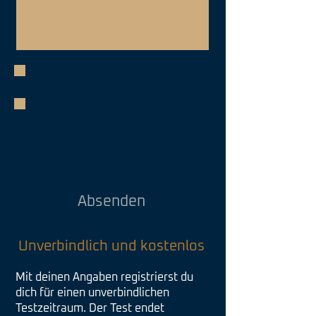
Ich stimme zu das meine Daten zur
Anlage eines Testzugangs verwendet
werden dürfen.
Ich habe die AGB zur Kenntnis
genommen.
AGB
Bitte beachten: Wir werden deine
Angaben prüfen und ggf.
verifizieren. Bei Unklarheiten
melden wir uns nochmal bevor wir
den Testzugang anlegen.
Absenden
Unverbindlich und kostenlos
Mit deinen Angaben registrierst du
dich für einen unverbindlichen
Testzeitraum. Der Test endet